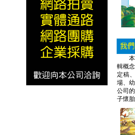
本公
輯概
定稿
場、
公司
子懷胎