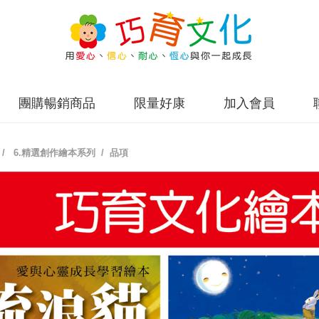
團購暢銷商品
限量好康
加入會員
/
6.精選創作繪本系列
/ 品項