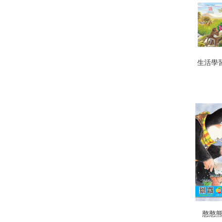
生活學
憨憨