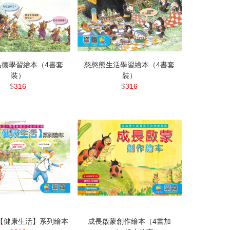
品德學習繪本（4書套
憨憨熊生活學習繪本（4書套
裝）
裝）
$
316
$
316
【健康生活】系列繪本
成長啟蒙創作繪本（4書加