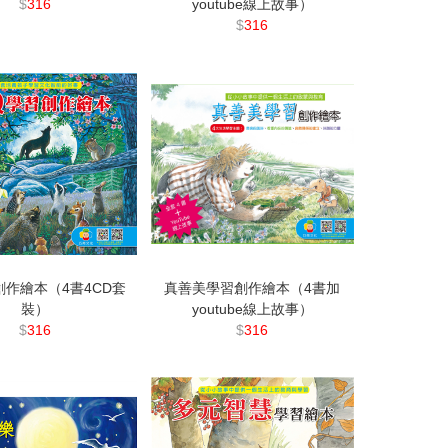
$
316
youtube線上故事）
$
316
創作繪本（4書4CD套
真善美學習創作繪本（4書加
裝）
youtube線上故事）
$
316
$
316