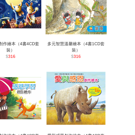
創作繪本（4書4CD套
多元智慧溫馨繪本（4書1CD套
裝）
裝）
$
316
$
316