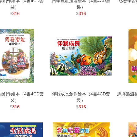
蒙創作繪本（4書4CD套
四季農莊溫馨繪本（4書4CD套
感恩學習
裝）
裝）
$
316
$
316
能創作繪本（4書4CD套
伴我成長創作繪本（4書4CD套
胖胖熊溫馨
裝）
裝）
$
316
$
316