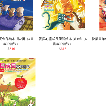
長創作繪本-第2輯（4書
愛與心靈成長學習繪本-第1輯（4
快樂童年
4CD套裝）
書4CD套裝）
$
316
$
316