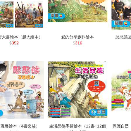
習大書繪本（超大繪本）
愛的分享創作繪本
憨憨熊
$
352
$
316
熊溫馨繪本（4書套裝）
生活品德學習繪本（12書+12個
保護自己