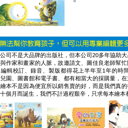
司不是大品牌的出版社，但本公司20多年協助大
念與作家和畫家的人脈，故邀請文、圖佳良老師幫忙
、編輯校訂、錄音、製版都得花上半年至1年的時
幼兒園、圖書館和電子書、都有相當大的採購量，在
的繪本不是因為便宜所以銷售賣的好，而是我們真的
十個月而誕生，我們不計過程艱辛，只求每本繪本