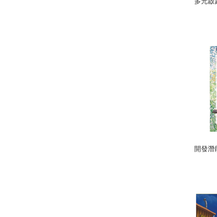
多元啟
開發潛