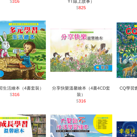
$
316
YT線上故事）
$
825
習生活繪本（4書套裝）
分享快樂溫馨繪本（4書4CD套
CQ學習
$
316
裝）
$
316