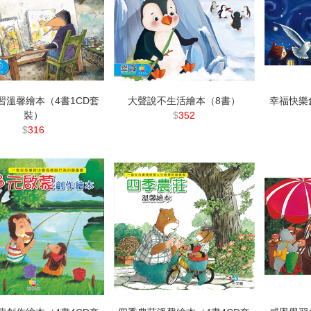
習溫馨繪本（4書1CD套
大聲說不生活繪本（8書）
幸福快樂
裝）
$
352
$
316