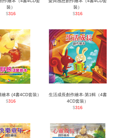
創作繪本（4書4CD套
愛與感恩創作繪本（4書4CD套
裝）
裝）
$
316
$
316
繪本 (4書4CD套裝）
生活成長創作繪本-第1輯（4書
$
316
4CD套裝）
$
316