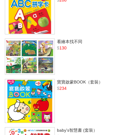
看繪本找不同
$
130
寶寶啟蒙BOOK（套裝）
$
234
baby's智慧書 (套裝）