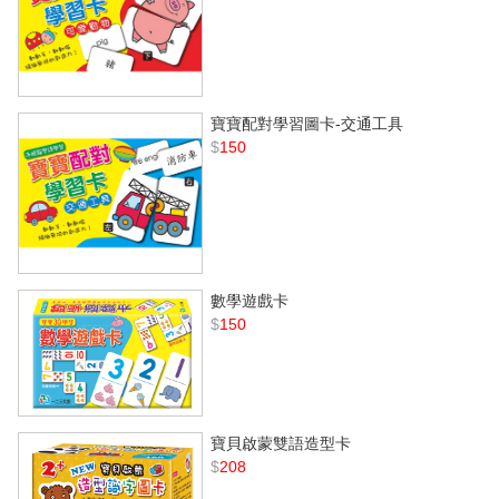
寶寶配對學習圖卡-交通工具
$
150
數學遊戲卡
$
150
寶貝啟蒙雙語造型卡
$
208