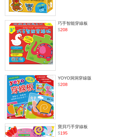
巧手智能穿線板
$
208
YOYO洞洞穿線版
$
208
寶貝巧手穿線板
$
195