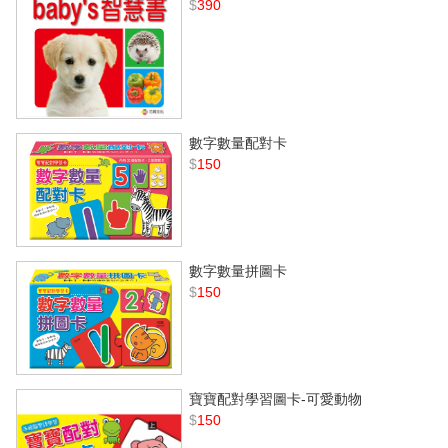
$
390
數字數量配對卡
$
150
數字數量拼圖卡
$
150
寶寶配對學習圖卡-可愛動物
$
150