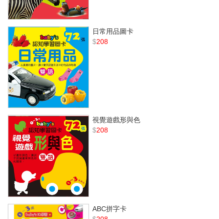
日常用品圖卡
$
208
視覺遊戲形與色
$
208
ABC拼字卡
$
208