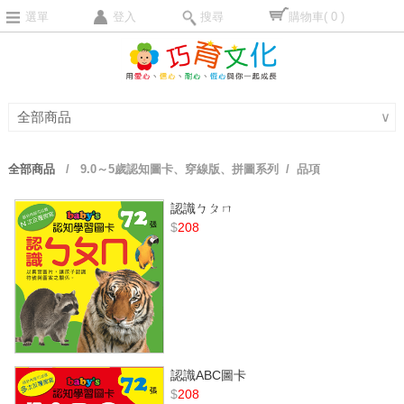
選單
登入
搜尋
購物車
( 0 )
全部商品
∨
全部商品
/
9.0～5歲認知圖卡、穿線版、拼圖系列
/ 品項
認識ㄅㄆㄇ
$
208
認識ABC圖卡
$
208