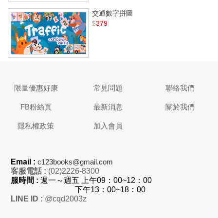
交通數字拼圖
$
379
限量優惠好康
常見問題
聯絡我們
FB粉絲頁
最新消息
關於我們
隱私權政策
加入會員
Email :
c123books@gmail.com
客服電話 :
(02)2226-8300
服時間 :
週一～週五 上
午
09：00~12：00
下午13：00~18：00
LINE ID :
@cqd2003z