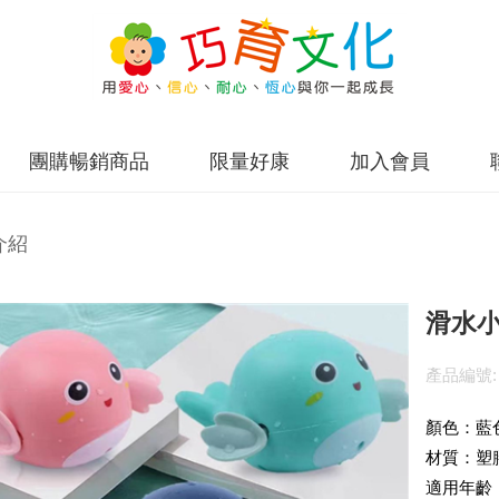
團購暢銷商品
限量好康
加入會員
介紹
滑水
產品編號:
顏色：藍
材質：塑
適用年齡