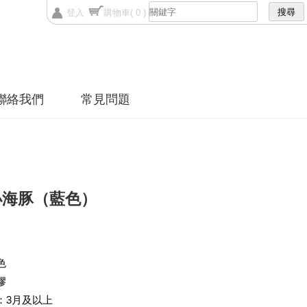
登入
購物車
( 0 )
聯絡我們
常見問題
小海豚（藍色）
色
膠
：3月及以上