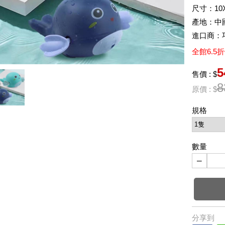
尺寸：10X
產地：中
進口商：
全館6.5
5
售價 : $
8
原價 : $
規格
數量
−
分享到