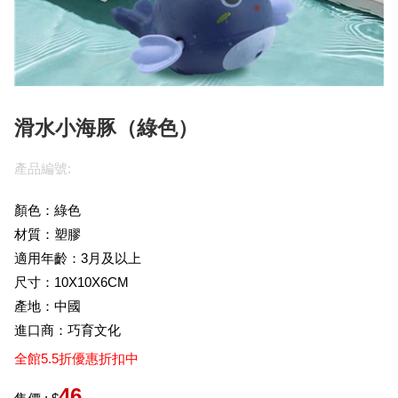
滑水小海豚（綠色）
產品編號:
顏色：綠色
材質：塑膠
適用年齡：3月及以上
尺寸：10X10X6CM
產地：中國
進口商：巧育文化
全館5.5折優惠折扣中
46