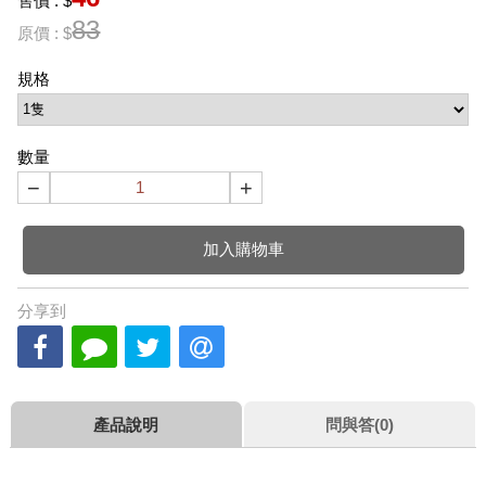
售價 : $
83
原價 : $
規格
數量
−
+
加入購物車
分享到
產品說明
問與答(0)