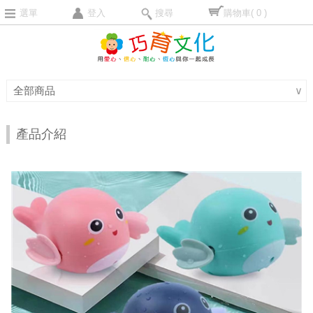
選單
登入
搜尋
購物車
( 0 )
全部商品
∨
產品介紹