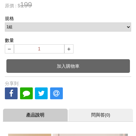
199
原價 : $
規格
數量
−
+
加入購物車
分享到
產品說明
問與答(0)