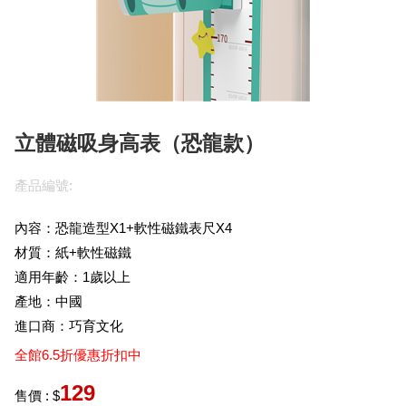
立體磁吸身高表（恐龍款）
產品編號:
內容：恐龍
造型
X1+軟性磁鐵表尺X4
材質：紙+
軟性磁鐵
適用年齡：1歲以上
產地：中國
進口商：巧育文化
全館6.5折優惠折扣中
129
售價 : $