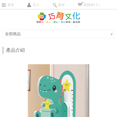
選單
登入
搜尋
購物車
( 0 )
全部商品
∨
產品介紹