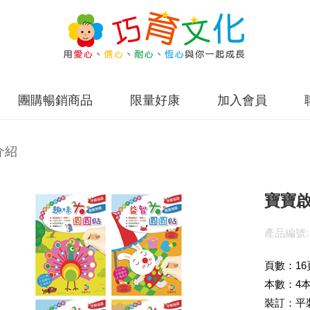
團購暢銷商品
限量好康
加入會員
介紹
寶寶
產品編號:
頁數：16
本數：4
裝訂：平