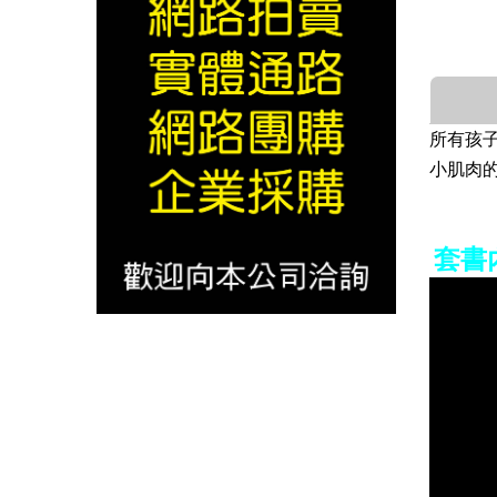
所有孩
小肌肉
套書