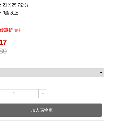
21Ｘ29.7公分
：3歲以上
折優惠折扣中
17
80
+
加入購物車