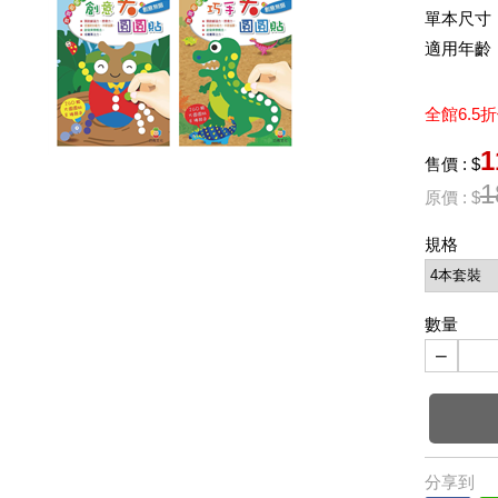
單本尺寸：
適用年齡
全館6.5
1
售價 : $
1
原價 : $
規格
數量
−
分享到