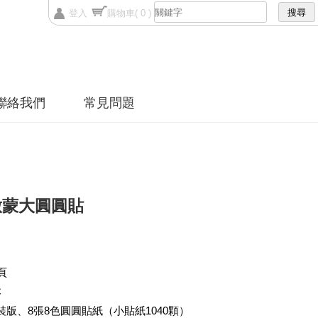
登入
購物車
( 0 )
聯絡我們
常見問題
啟蒙大圓圓貼
頁
本
裝版、
8張8色圓圓貼紙（
小貼紙
1040顆）